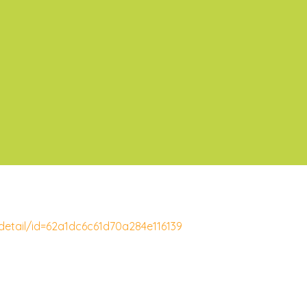
detail/id=62a1dc6c61d70a284e116139