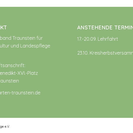
KT
ANSTEHENDE TERMI
rband Traunstein für
17.-20.09. Lehrfahrt
ultur und Landespflege
23.10. Kreisherbstversam
tsanschrift:
nedikt-XVI.-Platz
raunstein
rten-traunstein.de
ge e.V.