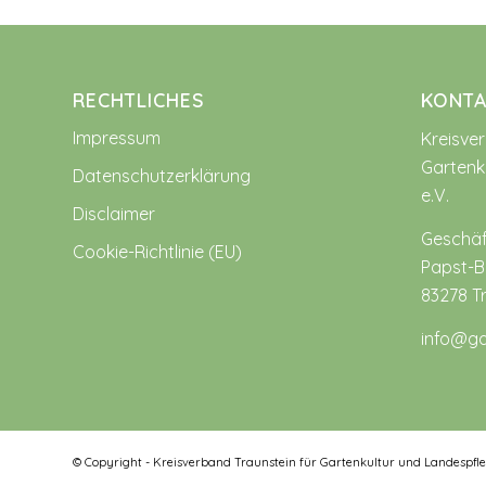
RECHTLICHES
KONTA
Impressum
Kreisve
Gartenk
Datenschutzerklärung
e.V.
Disclaimer
Geschäf
Cookie-Richtlinie (EU)
Papst-Be
83278 T
info@ga
© Copyright - Kreisverband Traunstein für Gartenkultur und Landespfle