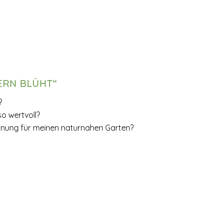
ERN BLÜHT“
?
o wertvoll?
nung für meinen naturnahen Garten?