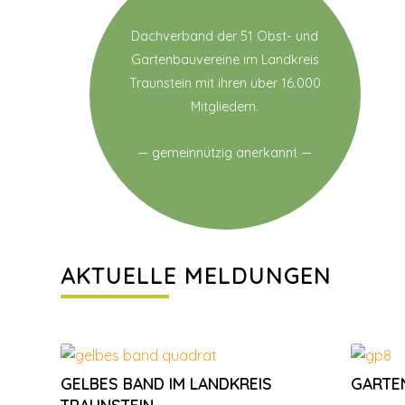
Dachverband der 51 Obst- und
Gartenbauvereine im Landkreis
Traunstein mit ihren über 16.000
Mitgliedern.
— gemeinnützig anerkannt —
AKTUELLE MELDUNGEN
GELBES BAND IM LANDKREIS
GARTE