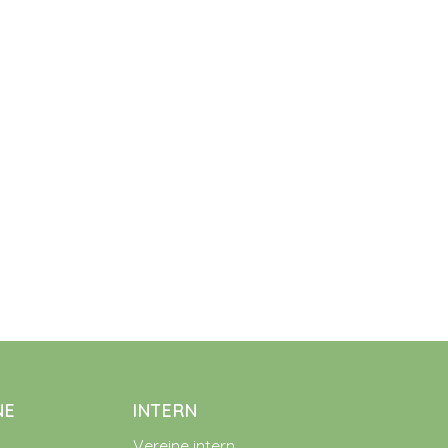
NE
INTERN
Vereine intern