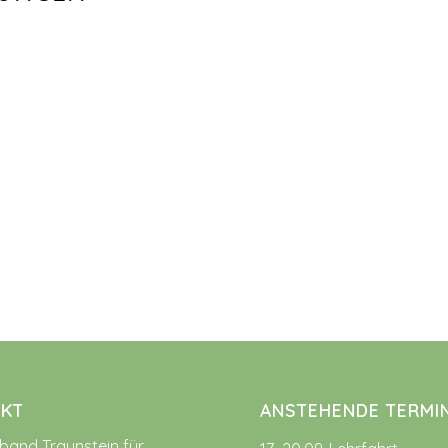
KT
ANSTEHENDE TERMI
rband Traunstein für