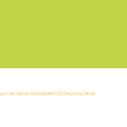
yern.de/detail/id=62a6d8470333e62a3ac34626