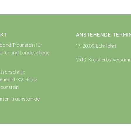
KT
ANSTEHENDE TERMI
rband Traunstein für
17.-20.09. Lehrfahrt
ultur und Landespflege
23.10. Kreisherbstversam
tsanschrift:
nedikt-XVI.-Platz
raunstein
rten-traunstein.de