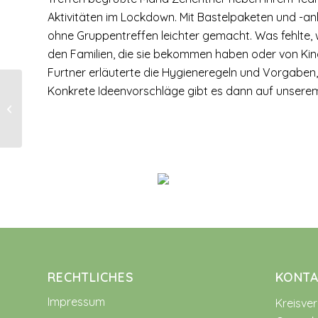
Aktivitäten im Lockdown. Mit Bastelpaketen und -a
ohne Gruppentreffen leichter gemacht. Was fehlte, w
den Familien, die sie bekommen haben oder von Kinde
Furtner erläuterte die Hygieneregeln und Vorgaben, d
Konkrete Ideenvorschläge gibt es dann auf unserem A
Blumenschmuck und
Landschaftsblick –
GBV Törring
RECHTLICHES
KONTA
Impressum
Kreisve