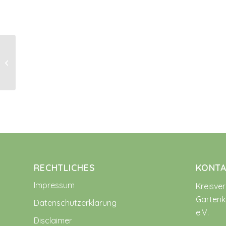
Gartenpraxis im Juli
RECHTLICHES
KONTA
Impressum
Kreisve
Gartenk
Datenschutzerklärung
e.V.
Disclaimer