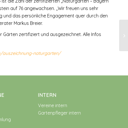
ist die Zahl der zertifizierten „Naturgarten – Bayern
stein auf 76 angewachsen. „Wir freuen uns sehr
ung und das persönliche Engagement quer durch den
erater Markus Breier.
Gärten zertifiziert und ausgezeichnet. Alle Infos
e/auszeichnung-naturgarten/
NE
INTERN
Vereine intern
Gartenpfleger intern
mlung