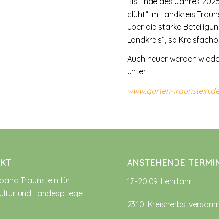
Bis Ende des Jahres 2025 
blüht“ im Landkreis Traun
über die starke Beteilig
Landkreis“, so Kreisfachb
Auch heuer werden wieder 
unter:
www.garten-traunstein.d
KT
ANSTEHENDE TERMI
rband Traunstein für
17.-20.09. Lehrfahrt
ultur und Landespflege
23.10. Kreisherbstversam